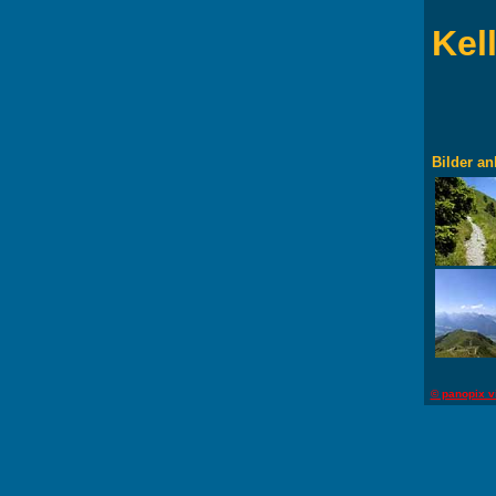
Kel
Bilder an
© panopix v