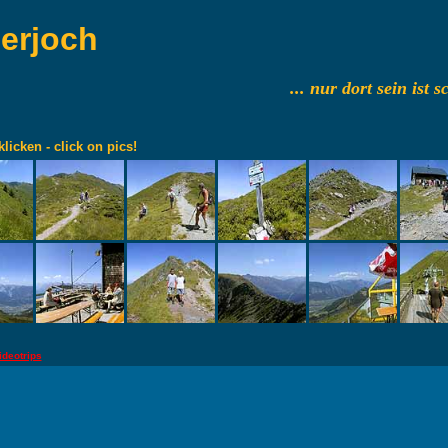
lerjoch
... nur dort sein ist 
klicken - click on pics!
ideotrips