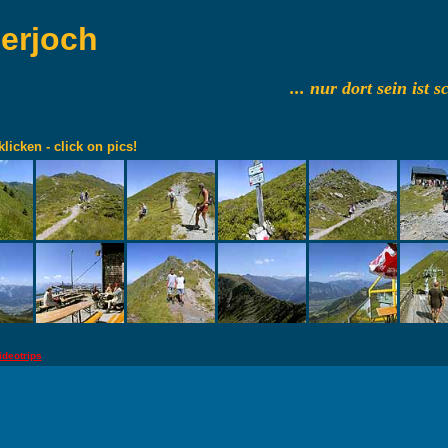
lerjoch
... nur dort sein ist 
klicken - click on pics!
ideotrips