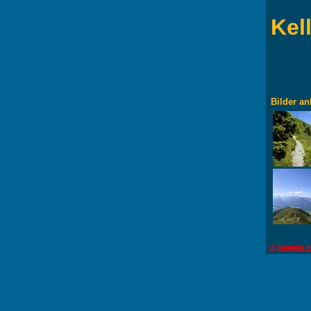
Kel
Bilder an
© panopix v