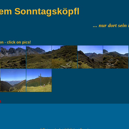
em Sonntagsköpfl
... nur dort sein
en - click on pics!
s