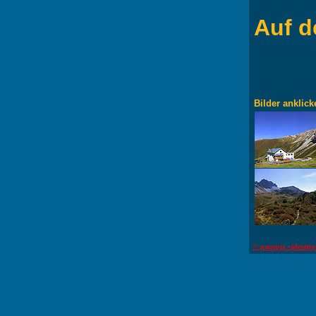
Auf d
Bilder anklick
© panopix videotrip