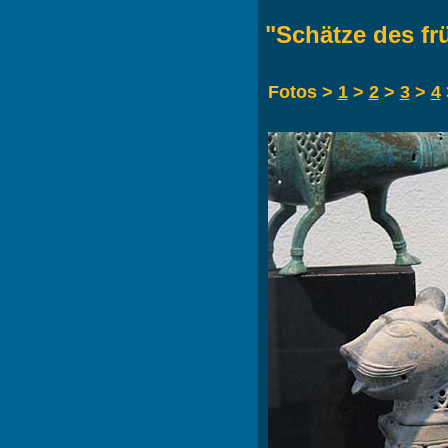
"Schätze des fr
Fotos >
1
>
2
>
3
>
4