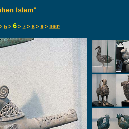
ühen Islam"
6
>
5
>
>
7
>
8
>
9
>
360°