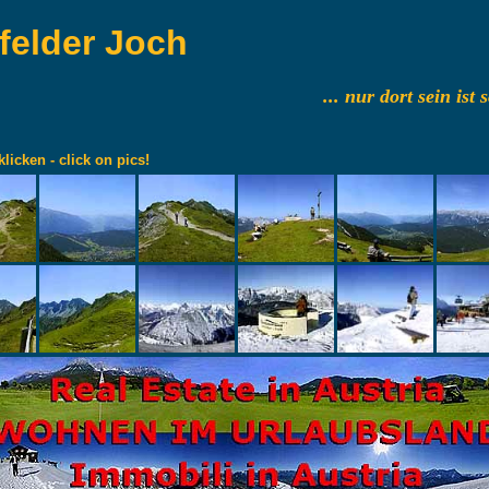
felder Joch
... nur dort sein ist
klicken - click on pics!