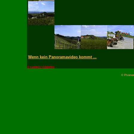
Wenn kein Panoramavideo kommt ...
© panopix videotrips
© Ptviewe