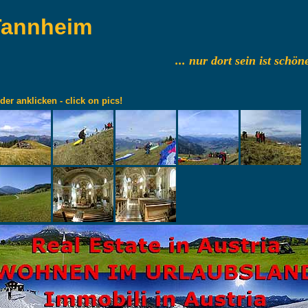
Tannheim
... nur dort sein ist schön
lder anklicken - click on pics!