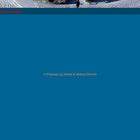
nopix videotrips
© Ptviewer by Astrid & Helmut Dersch